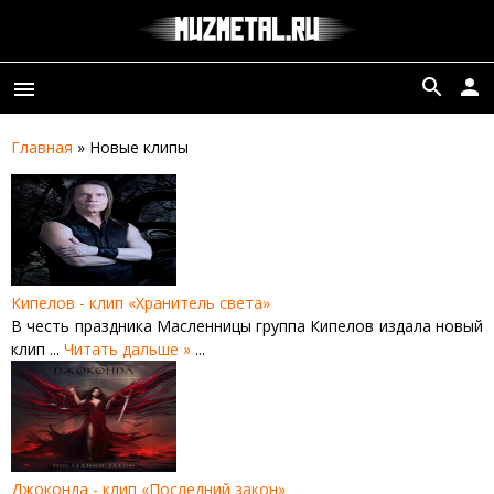
search
person
menu
Главная
»
Новые клипы
Кипелов - клип «Хранитель света»
В честь праздника Масленницы группа Кипелов издала новый
клип
...
Читать дальше »
...
Джоконда - клип «Последний закон»