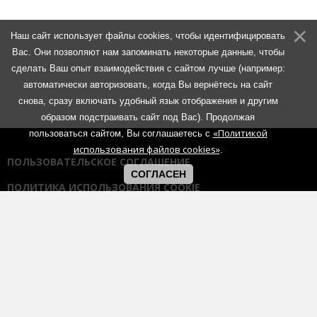
Наш сайт использует файлы cookies, чтобы идентифицировать
Вас. Они позволяют нам запоминать некоторые данные, чтобы
сделать Ваш опыт взаимодействия с сайтом лучше (например:
автоматически авторизовать, когда Вы вернётесь на сайт
снова, сразу включать удобный язык отображения и другим
образом подстраивать сайт под Вас). Продолжая
«Политикой
пользоваться сайтом, Вы соглашаетесь с
использования файлов cookies»
.
ПОЛЬЗОВАТЕЛЬСКОЕ СОГЛАШЕНИЕ
СОГЛАСЕН
ПОЛИТИКА ИСПОЛЬЗОВАНИЯ COOKIE
ПОЛИТИКА КОНФИДЕНЦИАЛЬНОСТИ
ПРАВИЛА ОБЩЕНИЯ НА ФОРУМАХ
Использование любых материалов портала возможно без
согласования с администрацией при наличии активной гиперссылки
на портал:
https://muzmetal.ru
- любое иное использование
материалов запрещено без предварительного согласования с
администрацией.