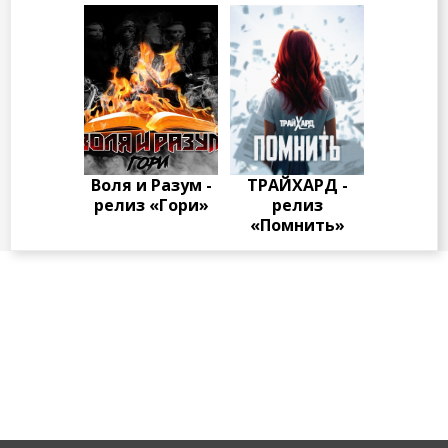
Воля и Разум -
ТРАЙХАРД -
релиз «Гори»
релиз
«Помнить»