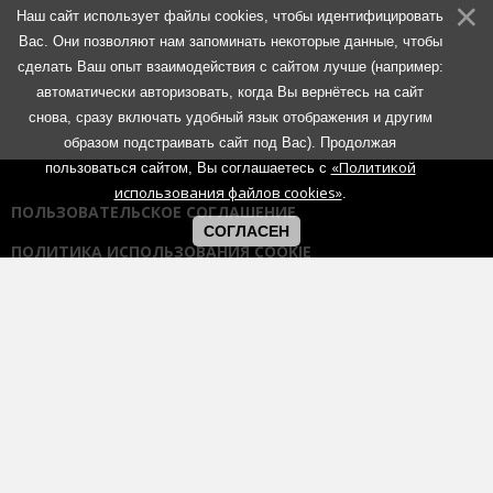
Наш сайт использует файлы cookies, чтобы идентифицировать
Вас. Они позволяют нам запоминать некоторые данные, чтобы
сделать Ваш опыт взаимодействия с сайтом лучше (например:
автоматически авторизовать, когда Вы вернётесь на сайт
снова, сразу включать удобный язык отображения и другим
образом подстраивать сайт под Вас). Продолжая
«Политикой
пользоваться сайтом, Вы соглашаетесь с
использования файлов cookies»
.
ПОЛЬЗОВАТЕЛЬСКОЕ СОГЛАШЕНИЕ
СОГЛАСЕН
ПОЛИТИКА ИСПОЛЬЗОВАНИЯ COOKIE
ПОЛИТИКА КОНФИДЕНЦИАЛЬНОСТИ
ПРАВИЛА ОБЩЕНИЯ НА ФОРУМАХ
Использование любых материалов портала возможно без
согласования с администрацией при наличии активной гиперссылки
на портал:
https://muzmetal.ru
- любое иное использование
материалов запрещено без предварительного согласования с
администрацией.