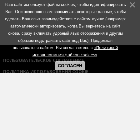
Наш сайт использует файлы cookies, чтобы идентифицировать
Вас. Они позволяют нам запоминать некоторые данные, чтобы
сделать Ваш опыт взаимодействия с сайтом лучше (например:
автоматически авторизовать, когда Вы вернётесь на сайт
снова, сразу включать удобный язык отображения и другим
образом подстраивать сайт под Вас). Продолжая
«Политикой
пользоваться сайтом, Вы соглашаетесь с
использования файлов cookies»
.
ПОЛЬЗОВАТЕЛЬСКОЕ СОГЛАШЕНИЕ
СОГЛАСЕН
ПОЛИТИКА ИСПОЛЬЗОВАНИЯ COOKIE
ПОЛИТИКА КОНФИДЕНЦИАЛЬНОСТИ
ПРАВИЛА ОБЩЕНИЯ НА ФОРУМАХ
Использование любых материалов портала возможно без
согласования с администрацией при наличии активной гиперссылки
на портал:
https://muzmetal.ru
- любое иное использование
материалов запрещено без предварительного согласования с
администрацией.