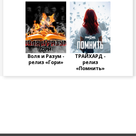
Воля и Разум -
ТРАЙХАРД -
релиз «Гори»
релиз
«Помнить»