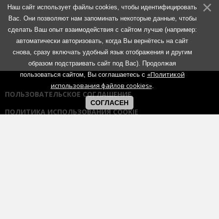
Наш сайт использует файлы cookies, чтобы идентифицировать
Вас. Они позволяют нам запоминать некоторые данные, чтобы
сделать Ваш опыт взаимодействия с сайтом лучше (например:
автоматически авторизовать, когда Вы вернётесь на сайт
снова, сразу включать удобный язык отображения и другим
образом подстраивать сайт под Вас). Продолжая
«Политикой
пользоваться сайтом, Вы соглашаетесь с
использования файлов cookies»
.
ПОЛЬЗОВАТЕЛЬСКОЕ СОГЛАШЕНИЕ
СОГЛАСЕН
ПОЛИТИКА ИСПОЛЬЗОВАНИЯ COOKIE
ПОЛИТИКА КОНФИДЕНЦИАЛЬНОСТИ
ПРАВИЛА ОБЩЕНИЯ НА ФОРУМАХ
Использование любых материалов портала возможно без
согласования с администрацией при наличии активной гиперссылки
на портал:
https://muzmetal.ru
- любое иное использование
материалов запрещено без предварительного согласования с
администрацией.