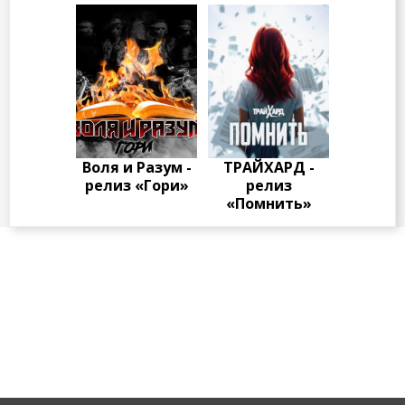
Воля и Разум -
ТРАЙХАРД -
релиз «Гори»
релиз
«Помнить»