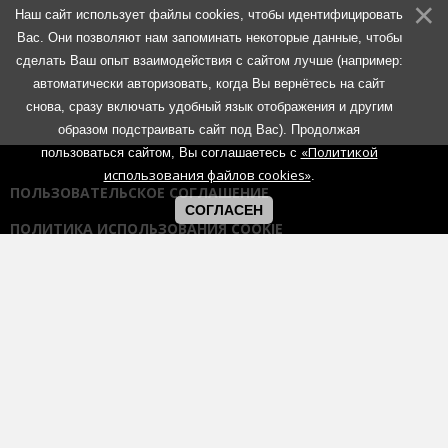
Наш сайт использует файлы cookies, чтобы идентифицировать
Вас. Они позволяют нам запоминать некоторые данные, чтобы
сделать Ваш опыт взаимодействия с сайтом лучше (например:
автоматически авторизовать, когда Вы вернётесь на сайт
снова, сразу включать удобный язык отображения и другим
образом подстраивать сайт под Вас). Продолжая
«Политикой
пользоваться сайтом, Вы соглашаетесь с
использования файлов cookies»
.
ПОЛЬЗОВАТЕЛЬСКОЕ СОГЛАШЕНИЕ
СОГЛАСЕН
ПОЛИТИКА ИСПОЛЬЗОВАНИЯ COOKIE
ПОЛИТИКА КОНФИДЕНЦИАЛЬНОСТИ
ПРАВИЛА ОБЩЕНИЯ НА ФОРУМАХ
Использование любых материалов портала возможно без
согласования с администрацией при наличии активной гиперссылки
на портал:
https://muzmetal.ru
- любое иное использование
материалов запрещено без предварительного согласования с
администрацией.