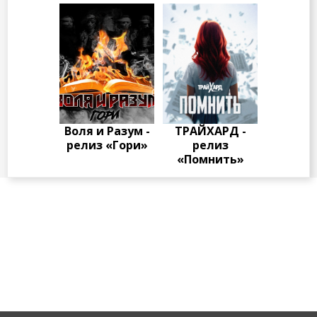
Воля и Разум -
ТРАЙХАРД -
релиз «Гори»
релиз
«Помнить»