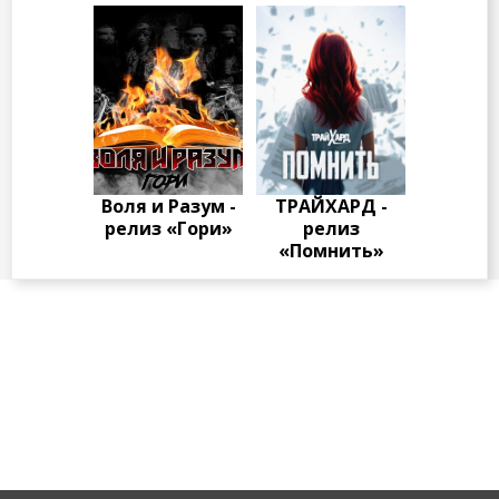
Воля и Разум -
ТРАЙХАРД -
релиз «Гори»
релиз
«Помнить»