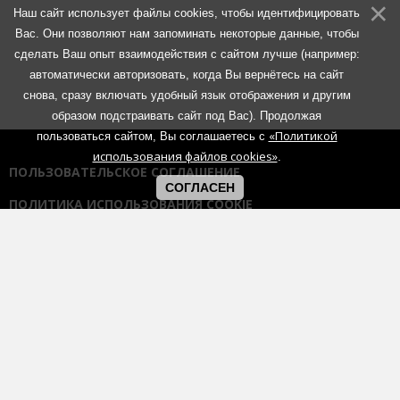
Наш сайт использует файлы cookies, чтобы идентифицировать
Вас. Они позволяют нам запоминать некоторые данные, чтобы
сделать Ваш опыт взаимодействия с сайтом лучше (например:
автоматически авторизовать, когда Вы вернётесь на сайт
снова, сразу включать удобный язык отображения и другим
образом подстраивать сайт под Вас). Продолжая
«Политикой
пользоваться сайтом, Вы соглашаетесь с
использования файлов cookies»
.
ПОЛЬЗОВАТЕЛЬСКОЕ СОГЛАШЕНИЕ
СОГЛАСЕН
ПОЛИТИКА ИСПОЛЬЗОВАНИЯ COOKIE
ПОЛИТИКА КОНФИДЕНЦИАЛЬНОСТИ
ПРАВИЛА ОБЩЕНИЯ НА ФОРУМАХ
Использование любых материалов портала возможно без
согласования с администрацией при наличии активной гиперссылки
на портал:
https://muzmetal.ru
- любое иное использование
материалов запрещено без предварительного согласования с
администрацией.