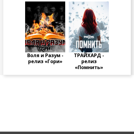
Воля и Разум -
ТРАЙХАРД -
релиз «Гори»
релиз
«Помнить»