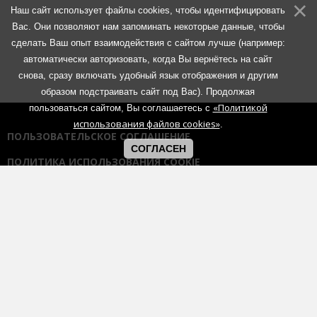
Наш сайт использует файлы cookies, чтобы идентифицировать
Вас. Они позволяют нам запоминать некоторые данные, чтобы
сделать Ваш опыт взаимодействия с сайтом лучше (например:
автоматически авторизовать, когда Вы вернётесь на сайт
снова, сразу включать удобный язык отображения и другим
образом подстраивать сайт под Вас). Продолжая
«Политикой
пользоваться сайтом, Вы соглашаетесь с
использования файлов cookies»
.
ПОЛЬЗОВАТЕЛЬСКОЕ СОГЛАШЕНИЕ
СОГЛАСЕН
ПОЛИТИКА ИСПОЛЬЗОВАНИЯ COOKIE
ПОЛИТИКА КОНФИДЕНЦИАЛЬНОСТИ
ПРАВИЛА ОБЩЕНИЯ НА ФОРУМАХ
Использование любых материалов портала возможно без
согласования с администрацией при наличии активной гиперссылки
на портал:
https://muzmetal.ru
- любое иное использование
материалов запрещено без предварительного согласования с
администрацией.