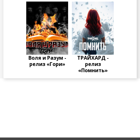
Воля и Разум -
ТРАЙХАРД -
релиз «Гори»
релиз
«Помнить»