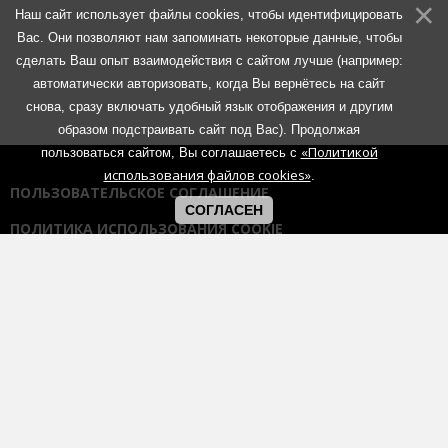
Наш сайт использует файлы cookies, чтобы идентифицировать
Вас. Они позволяют нам запоминать некоторые данные, чтобы
сделать Ваш опыт взаимодействия с сайтом лучше (например:
автоматически авторизовать, когда Вы вернётесь на сайт
снова, сразу включать удобный язык отображения и другим
образом подстраивать сайт под Вас). Продолжая
«Политикой
пользоваться сайтом, Вы соглашаетесь с
использования файлов cookies»
.
ПОЛЬЗОВАТЕЛЬСКОЕ СОГЛАШЕНИЕ
СОГЛАСЕН
ПОЛИТИКА ИСПОЛЬЗОВАНИЯ COOKIE
ПОЛИТИКА КОНФИДЕНЦИАЛЬНОСТИ
ПРАВИЛА ОБЩЕНИЯ НА ФОРУМАХ
Использование любых материалов портала возможно без
согласования с администрацией при наличии активной гиперссылки
на портал:
https://muzmetal.ru
- любое иное использование
материалов запрещено без предварительного согласования с
администрацией.