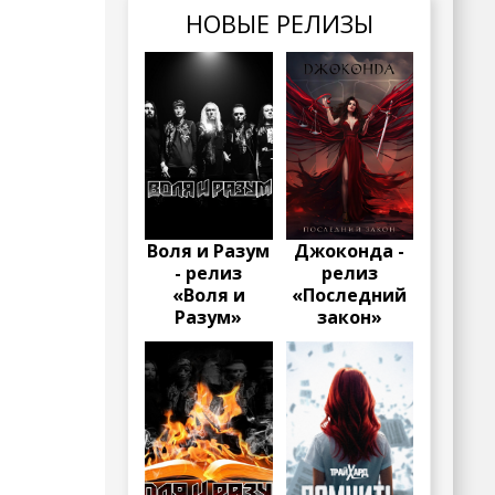
НОВЫЕ РЕЛИЗЫ
Воля и Разум
Джоконда -
- релиз
релиз
«Воля и
«Последний
Разум»
закон»