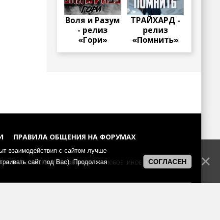
Воля и Разум
ТРАЙХАРД -
- релиз
релиз
«Гори»
«Помнить»
И
ПРАВИЛА ОБЩЕНИЯ НА ФОРУМАХ
пыт взаимодействия с сайтом лучше
а портал:
https://muzmetal.ru
- любое иное использование
СОГЛАСЕН
страивать сайт под Вас). Продолжая