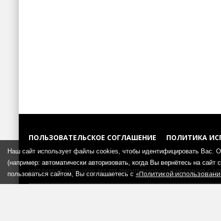
ПОЛЬЗОВАТЕЛЬСКОЕ СОГЛАШЕНИЕ
ПОЛИТИКА ИС
Наш сайт использует файлы cookies, чтобы идентифицировать Вас. 
Использование любых материалов портала возможно без со
(например: автоматически авторизовать, когда Вы вернётесь на сайт
материалов запрещено без предварительного согласования с ад
«Политикой использования
пользоваться сайтом, Вы соглашаетесь с
«Kiparika Media»
© 2008-2026