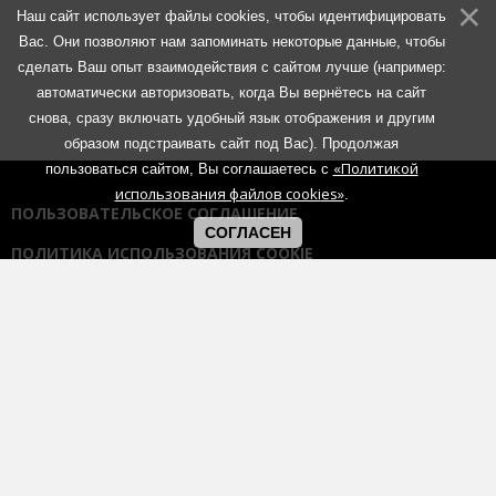
Наш сайт использует файлы cookies, чтобы идентифицировать
Вас. Они позволяют нам запоминать некоторые данные, чтобы
сделать Ваш опыт взаимодействия с сайтом лучше (например:
автоматически авторизовать, когда Вы вернётесь на сайт
снова, сразу включать удобный язык отображения и другим
образом подстраивать сайт под Вас). Продолжая
«Политикой
пользоваться сайтом, Вы соглашаетесь с
использования файлов cookies»
.
ПОЛЬЗОВАТЕЛЬСКОЕ СОГЛАШЕНИЕ
СОГЛАСЕН
ПОЛИТИКА ИСПОЛЬЗОВАНИЯ COOKIE
ПОЛИТИКА КОНФИДЕНЦИАЛЬНОСТИ
ПРАВИЛА ОБЩЕНИЯ НА ФОРУМАХ
Использование любых материалов портала возможно без
согласования с администрацией при наличии активной гиперссылки
на портал:
https://muzmetal.ru
- любое иное использование
материалов запрещено без предварительного согласования с
администрацией.