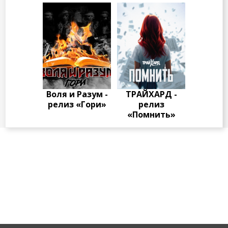
Воля и Разум -
ТРАЙХАРД -
релиз «Гори»
релиз
«Помнить»