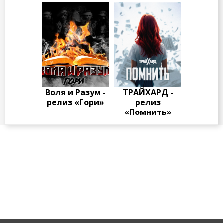
Воля и Разум -
ТРАЙХАРД -
релиз «Гори»
релиз
«Помнить»