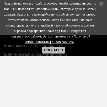
Наш сайт использует файлы cookies, чтобы идентифицировать
Вас. Они позволяют нам запоминать некоторые данные, чтобы
сделать Ваш опыт взаимодействия с сайтом лучше (например:
автоматически авторизовать, когда Вы вернётесь на сайт
снова, сразу включать удобный язык отображения и другим
образом подстраивать сайт под Вас). Продолжая
«Политикой
пользоваться сайтом, Вы соглашаетесь с
использования файлов cookies»
.
ПОЛЬЗОВАТЕЛЬСКОЕ СОГЛАШЕНИЕ
СОГЛАСЕН
ПОЛИТИКА ИСПОЛЬЗОВАНИЯ COOKIE
ПОЛИТИКА КОНФИДЕНЦИАЛЬНОСТИ
ПРАВИЛА ОБЩЕНИЯ НА ФОРУМАХ
Использование любых материалов портала возможно без
согласования с администрацией при наличии активной гиперссылки
на портал:
https://muzmetal.ru
- любое иное использование
материалов запрещено без предварительного согласования с
администрацией.