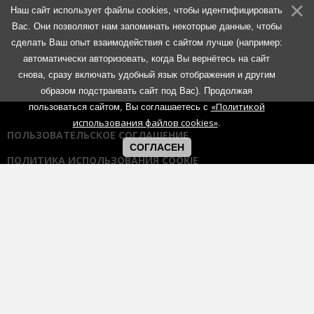
Наш сайт использует файлы cookies, чтобы идентифицировать
Вас. Они позволяют нам запоминать некоторые данные, чтобы
сделать Ваш опыт взаимодействия с сайтом лучше (например:
автоматически авторизовать, когда Вы вернётесь на сайт
снова, сразу включать удобный язык отображения и другим
образом подстраивать сайт под Вас). Продолжая
«Политикой
пользоваться сайтом, Вы соглашаетесь с
использования файлов cookies»
.
ПОЛЬЗОВАТЕЛЬСКОЕ СОГЛАШЕНИЕ
СОГЛАСЕН
ПОЛИТИКА ИСПОЛЬЗОВАНИЯ COOKIE
ПОЛИТИКА КОНФИДЕНЦИАЛЬНОСТИ
ПРАВИЛА ОБЩЕНИЯ НА ФОРУМАХ
Использование любых материалов портала возможно без
согласования с администрацией при наличии активной гиперссылки
на портал:
https://muzmetal.ru
- любое иное использование
материалов запрещено без предварительного согласования с
администрацией.