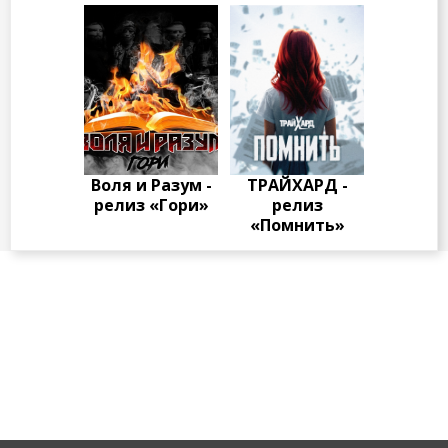
Воля и Разум -
ТРАЙХАРД -
релиз «Гори»
релиз
«Помнить»