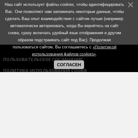
Наш сайт использует файлы cookies, чтобы идентифицировать
Вас. Они позволяют нам запоминать некоторые данные, чтобы
сделать Ваш опыт взаимодействия с сайтом лучше (например:
автоматически авторизовать, когда Вы вернётесь на сайт
снова, сразу включать удобный язык отображения и другим
образом подстраивать сайт под Вас). Продолжая
«Политикой
пользоваться сайтом, Вы соглашаетесь с
использования файлов cookies»
.
ПОЛЬЗОВАТЕЛЬСКОЕ СОГЛАШЕНИЕ
СОГЛАСЕН
ПОЛИТИКА ИСПОЛЬЗОВАНИЯ COOKIE
ПОЛИТИКА КОНФИДЕНЦИАЛЬНОСТИ
ПРАВИЛА ОБЩЕНИЯ НА ФОРУМАХ
Использование любых материалов портала возможно без
согласования с администрацией при наличии активной гиперссылки
на портал:
https://muzmetal.ru
- любое иное использование
материалов запрещено без предварительного согласования с
администрацией.