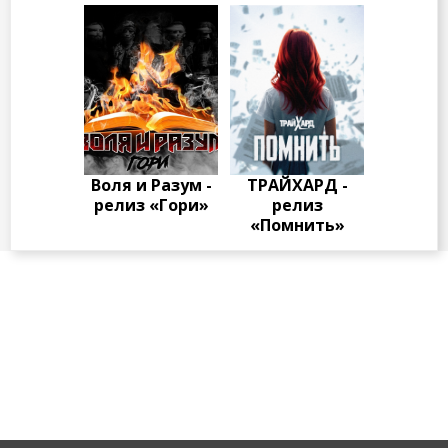
Воля и Разум -
ТРАЙХАРД -
релиз «Гори»
релиз
«Помнить»