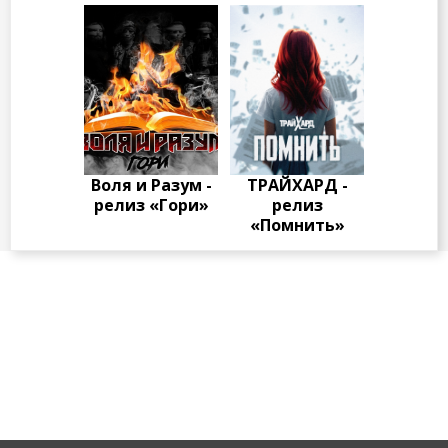
Воля и Разум -
ТРАЙХАРД -
релиз «Гори»
релиз
«Помнить»