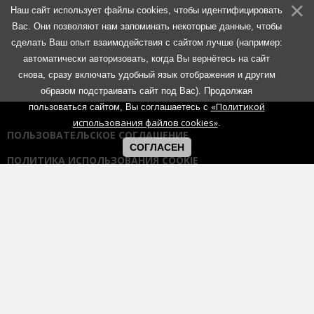
Наш сайт использует файлы cookies, чтобы идентифицировать
Вас. Они позволяют нам запоминать некоторые данные, чтобы
сделать Ваш опыт взаимодействия с сайтом лучше (например:
автоматически авторизовать, когда Вы вернётесь на сайт
снова, сразу включать удобный язык отображения и другим
образом подстраивать сайт под Вас). Продолжая
«Политикой
пользоваться сайтом, Вы соглашаетесь с
использования файлов cookies»
.
ПОЛЬЗОВАТЕЛЬСКОЕ СОГЛАШЕНИЕ
СОГЛАСЕН
ПОЛИТИКА ИСПОЛЬЗОВАНИЯ COOKIE
ПОЛИТИКА КОНФИДЕНЦИАЛЬНОСТИ
ПРАВИЛА ОБЩЕНИЯ НА ФОРУМАХ
Использование любых материалов портала возможно без
согласования с администрацией при наличии активной гиперссылки
на портал:
https://muzmetal.ru
- любое иное использование
материалов запрещено без предварительного согласования с
администрацией.