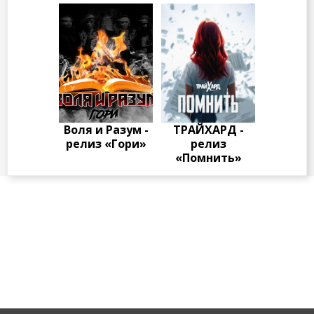
Воля и Разум -
ТРАЙХАРД -
релиз «Гори»
релиз
«Помнить»