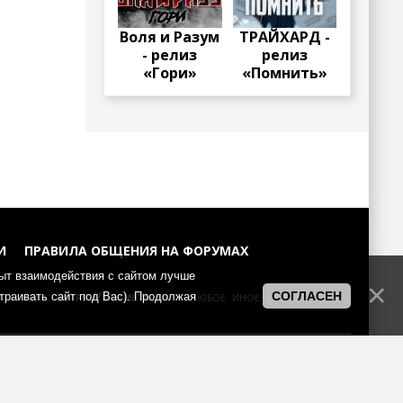
Воля и Разум
ТРАЙХАРД -
- релиз
релиз
«Гори»
«Помнить»
И
ПРАВИЛА ОБЩЕНИЯ НА ФОРУМАХ
пыт взаимодействия с сайтом лучше
а портал:
https://muzmetal.ru
- любое иное использование
СОГЛАСЕН
страивать сайт под Вас). Продолжая