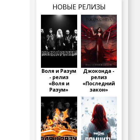
НОВЫЕ РЕЛИЗЫ
Воля и Разум
Джоконда -
- релиз
релиз
«Воля и
«Последний
Разум»
закон»