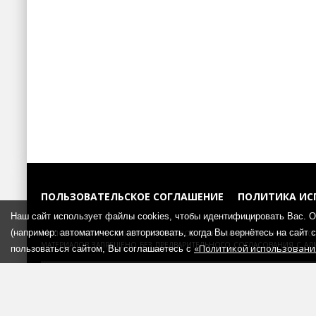
ПОЛЬЗОВАТЕЛЬСКОЕ СОГЛАШЕНИЕ
ПОЛИТИКА ИС
Наш сайт использует файлы cookies, чтобы идентифицировать Вас. 
Использование любых материалов портала возможно без со
(например: автоматически авторизовать, когда Вы вернётесь на сайт
материалов запрещено без предварительного согласования с ад
«Политикой использования
пользоваться сайтом, Вы соглашаетесь с
«Kiparika Media»
© 2008-2026