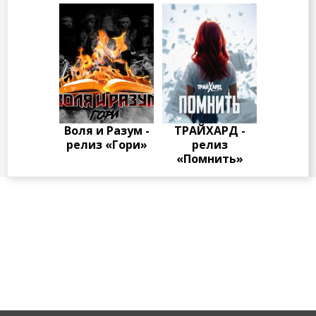
Воля и Разум -
ТРАЙХАРД -
релиз «Гори»
релиз
«Помнить»