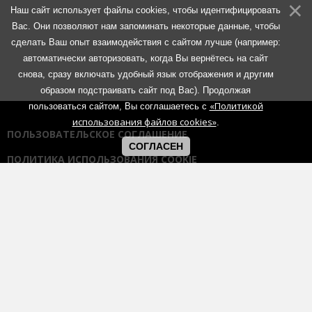
Наш сайт использует файлы cookies, чтобы идентифицировать
Вас. Они позволяют нам запоминать некоторые данные, чтобы
сделать Ваш опыт взаимодействия с сайтом лучше (например:
автоматически авторизовать, когда Вы вернётесь на сайт
снова, сразу включать удобный язык отображения и другим
образом подстраивать сайт под Вас). Продолжая
«Политикой
пользоваться сайтом, Вы соглашаетесь с
использования файлов cookies»
.
ПОЛЬЗОВАТЕЛЬСКОЕ СОГЛАШЕНИЕ
СОГЛАСЕН
ПОЛИТИКА ИСПОЛЬЗОВАНИЯ COOKIE
ПОЛИТИКА КОНФИДЕНЦИАЛЬНОСТИ
ПРАВИЛА ОБЩЕНИЯ НА ФОРУМАХ
Использование любых материалов портала возможно без
согласования с администрацией при наличии активной гиперссылки
на портал:
https://muzmetal.ru
- любое иное использование
материалов запрещено без предварительного согласования с
администрацией.