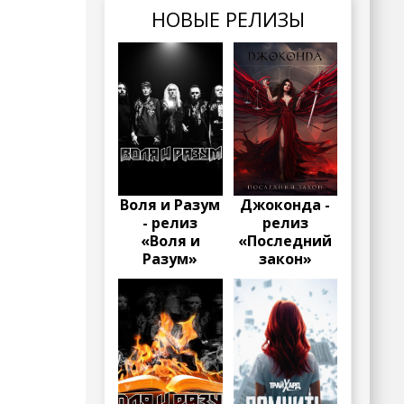
НОВЫЕ РЕЛИЗЫ
Воля и Разум
Джоконда -
- релиз
релиз
«Воля и
«Последний
Разум»
закон»