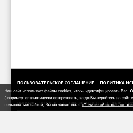
ПОЛЬЗОВАТЕЛЬСКОЕ СОГЛАШЕНИЕ
ПОЛИТИКА ИС
Наш сайт использует файлы cookies, чтобы идентифицировать Вас. 
Использование любых материалов портала возможно без со
(например: автоматически авторизовать, когда Вы вернётесь на сайт
материалов запрещено без предварительного согласования с ад
«Политикой использования
пользоваться сайтом, Вы соглашаетесь с
«Kiparika Media»
© 2008-2026