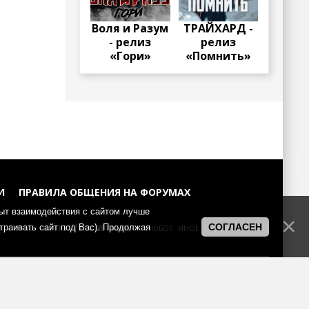
Воля и Разум
ТРАЙХАРД -
- релиз
релиз
«Гори»
«Помнить»
И
ПРАВИЛА ОБЩЕНИЯ НА ФОРУМАХ
пыт взаимодействия с сайтом лучше
а портал:
https://muzmetal.ru
- любое иное использование
СОГЛАСЕН
страивать сайт под Вас). Продолжая