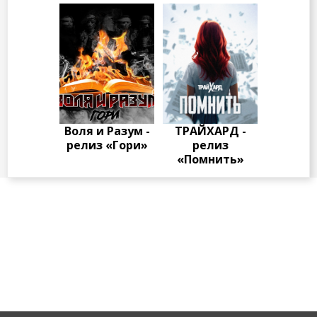
Воля и Разум -
ТРАЙХАРД -
релиз «Гори»
релиз
«Помнить»