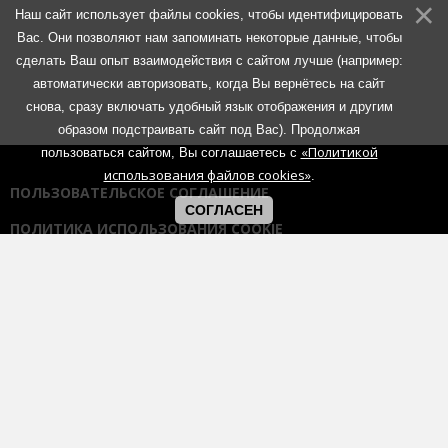
Наш сайт использует файлы cookies, чтобы идентифицировать
Вас. Они позволяют нам запоминать некоторые данные, чтобы
сделать Ваш опыт взаимодействия с сайтом лучше (например:
автоматически авторизовать, когда Вы вернётесь на сайт
снова, сразу включать удобный язык отображения и другим
образом подстраивать сайт под Вас). Продолжая
«Политикой
пользоваться сайтом, Вы соглашаетесь с
использования файлов cookies»
.
ПОЛЬЗОВАТЕЛЬСКОЕ СОГЛАШЕНИЕ
СОГЛАСЕН
ПОЛИТИКА ИСПОЛЬЗОВАНИЯ COOKIE
ПОЛИТИКА КОНФИДЕНЦИАЛЬНОСТИ
ПРАВИЛА ОБЩЕНИЯ НА ФОРУМАХ
Использование любых материалов портала возможно без
согласования с администрацией при наличии активной гиперссылки
на портал:
https://muzmetal.ru
- любое иное использование
материалов запрещено без предварительного согласования с
администрацией.