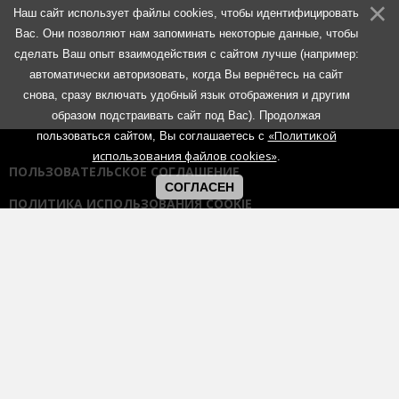
Наш сайт использует файлы cookies, чтобы идентифицировать
Вас. Они позволяют нам запоминать некоторые данные, чтобы
сделать Ваш опыт взаимодействия с сайтом лучше (например:
автоматически авторизовать, когда Вы вернётесь на сайт
снова, сразу включать удобный язык отображения и другим
образом подстраивать сайт под Вас). Продолжая
«Политикой
пользоваться сайтом, Вы соглашаетесь с
использования файлов cookies»
.
ПОЛЬЗОВАТЕЛЬСКОЕ СОГЛАШЕНИЕ
СОГЛАСЕН
ПОЛИТИКА ИСПОЛЬЗОВАНИЯ COOKIE
ПОЛИТИКА КОНФИДЕНЦИАЛЬНОСТИ
ПРАВИЛА ОБЩЕНИЯ НА ФОРУМАХ
Использование любых материалов портала возможно без
согласования с администрацией при наличии активной гиперссылки
на портал:
https://muzmetal.ru
- любое иное использование
материалов запрещено без предварительного согласования с
администрацией.