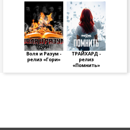
Воля и Разум -
ТРАЙХАРД -
релиз «Гори»
релиз
«Помнить»