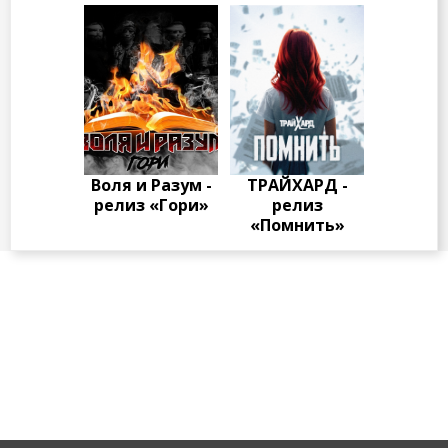
Воля и Разум -
ТРАЙХАРД -
релиз «Гори»
релиз
«Помнить»