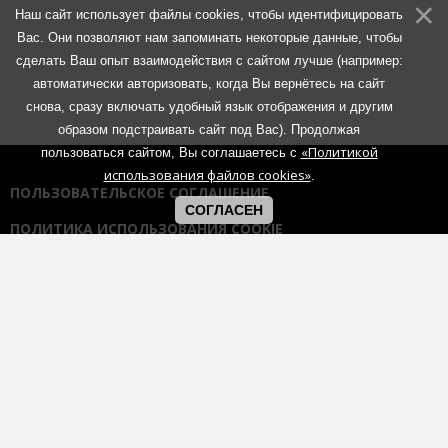
Наш сайт использует файлы cookies, чтобы идентифицировать
Вас. Они позволяют нам запоминать некоторые данные, чтобы
сделать Ваш опыт взаимодействия с сайтом лучше (например:
автоматически авторизовать, когда Вы вернётесь на сайт
снова, сразу включать удобный язык отображения и другим
образом подстраивать сайт под Вас). Продолжая
«Политикой
пользоваться сайтом, Вы соглашаетесь с
использования файлов cookies»
.
ПОЛЬЗОВАТЕЛЬСКОЕ СОГЛАШЕНИЕ
СОГЛАСЕН
ПОЛИТИКА ИСПОЛЬЗОВАНИЯ COOKIE
ПОЛИТИКА КОНФИДЕНЦИАЛЬНОСТИ
ПРАВИЛА ОБЩЕНИЯ НА ФОРУМАХ
Использование любых материалов портала возможно без
согласования с администрацией при наличии активной гиперссылки
на портал:
https://muzmetal.ru
- любое иное использование
материалов запрещено без предварительного согласования с
администрацией.