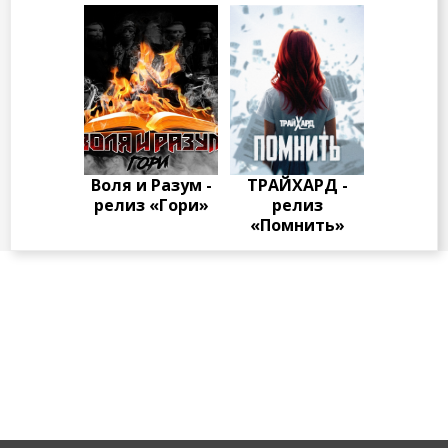
Воля и Разум -
ТРАЙХАРД -
релиз «Гори»
релиз
«Помнить»