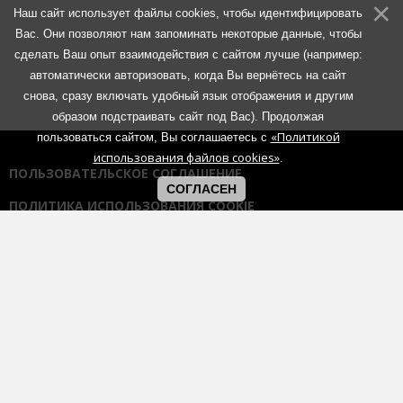
Наш сайт использует файлы cookies, чтобы идентифицировать
Вас. Они позволяют нам запоминать некоторые данные, чтобы
сделать Ваш опыт взаимодействия с сайтом лучше (например:
автоматически авторизовать, когда Вы вернётесь на сайт
снова, сразу включать удобный язык отображения и другим
образом подстраивать сайт под Вас). Продолжая
«Политикой
пользоваться сайтом, Вы соглашаетесь с
использования файлов cookies»
.
ПОЛЬЗОВАТЕЛЬСКОЕ СОГЛАШЕНИЕ
СОГЛАСЕН
ПОЛИТИКА ИСПОЛЬЗОВАНИЯ COOKIE
ПОЛИТИКА КОНФИДЕНЦИАЛЬНОСТИ
ПРАВИЛА ОБЩЕНИЯ НА ФОРУМАХ
Использование любых материалов портала возможно без
согласования с администрацией при наличии активной гиперссылки
на портал:
https://muzmetal.ru
- любое иное использование
материалов запрещено без предварительного согласования с
администрацией.